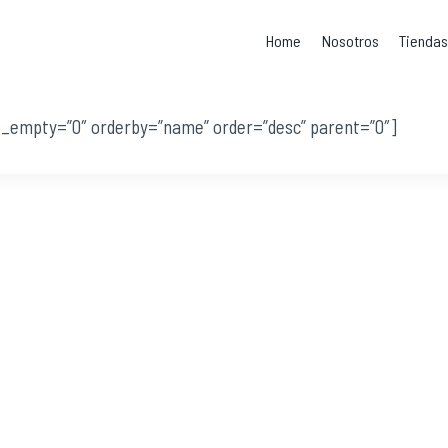
Home
Nosotros
Tienda
e_empty=”0″ orderby=”name” order=”desc” parent=”0″]