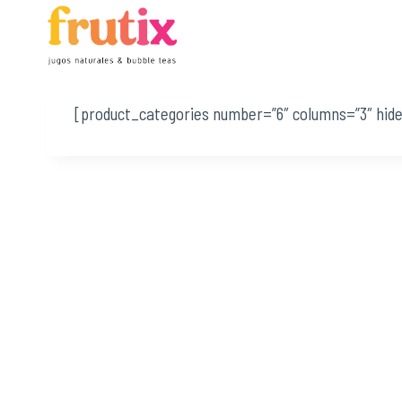
Skip
to
content
[product_categories number=”6″ columns=”3″ hid